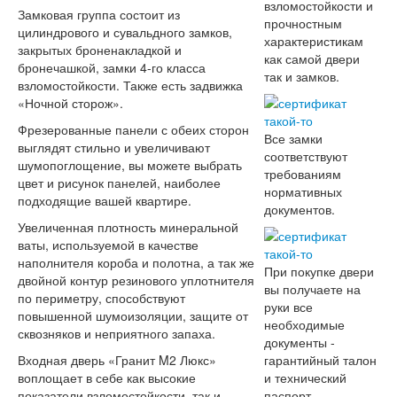
взломостойкости и
Замковая группа состоит из
прочностным
цилиндрового и сувальдного замков,
характеристикам
закрытых броненакладкой и
как самой двери
бронечашкой, замки 4-го класса
так и замков.
взломостойкости. Также есть задвижка
«Ночной сторож».
Фрезерованные панели с обеих сторон
Все замки
выглядят стильно и увеличивают
соответствуют
шумопоглощение, вы можете выбрать
требованиям
цвет и рисунок панелей, наиболее
нормативных
подходящие вашей квартире.
документов.
Увеличенная плотность минеральной
ваты, используемой в качестве
наполнителя короба и полотна, а так же
При покупке двери
двойной контур резинового уплотнителя
вы получаете на
по периметру, способствуют
руки все
повышенной шумоизоляции, защите от
необходимые
сквозняков и неприятного запаха.
документы -
Входная дверь «Гранит M2 Люкс»
гарантийный талон
воплощает в себе как высокие
и технический
показатели взломостойкости, так и
паспорт.