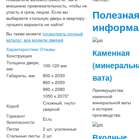
внешнюю привлекательность, чтобы не
Полезна
упасть в грязь лицом. Если вы
выбираете стальную дверь в квартиру -
информа
лучшего варианта не найти!
Вы также можете
посмотреть полный
каталог, все модели дверей
Характеристики
Отзывы
Каменная
Конструкция
Толщина двери,
(минеральн
100-120 мм
мм
вата)
Габариты, мм
800 х 2030
860 х 2050
980 х 2080
Преимущества
1050 х 2070*
каменной
минеральной ваты
Сложный, гнуто-
Короб
и история
сварной
производства.
Горизонт
Есть
безопасности
Петли
2 шт, усиленные
Входные
Стальные листы
2 шт