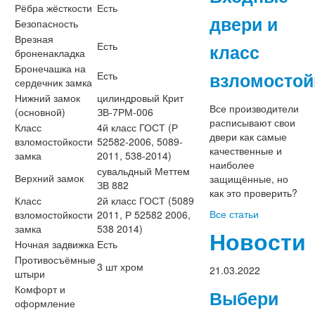
Рёбра жёсткости
Есть
двери и
Безопасность
Врезная
Есть
класс
броненакладка
Бронечашка на
взломостой
Есть
сердечник замка
Нижний замок
цилиндровый Крит
Все производители
(основной)
ЗВ-7РМ-006
расписывают свои
Класс
4й класс ГОСТ (Р
двери как самые
взломостойкости
52582-2006, 5089-
качественные и
замка
2011, 538-2014)
наиболее
сувальдный Меттем
Верхний замок
защищённые, но
ЗВ 882
как это проверить?
Класс
2й класс ГОСТ (5089
Все статьи
взломостойкости
2011, Р 52582 2006,
замка
538 2014)
Новости
Ночная задвижка
Есть
Противосъёмные
3 шт хром
21.03.2022
штыри
Комфорт и
Выбери
оформление