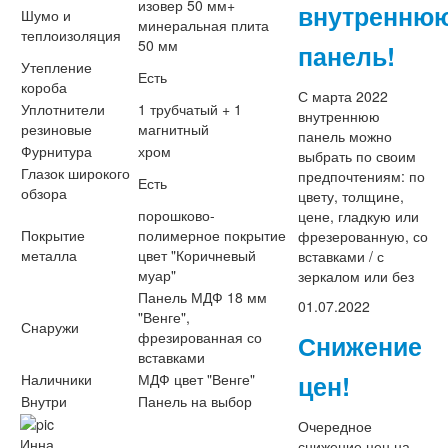
изовер 50 мм+
внутренню
Шумо и
минеральная плита
теплоизоляция
50 мм
панель!
Утепление
Есть
короба
С марта 2022
Уплотнители
1 трубчатый + 1
внутреннюю
резиновые
магнитный
панель можно
Фурнитура
хром
выбрать по своим
Глазок широкого
предпочтениям: по
Есть
обзора
цвету, толщине,
порошково-
цене, гладкую или
Покрытие
полимерное покрытие
фрезерованную, со
металла
цвет "Коричневый
вставками / с
муар"
зеркалом или без
Панель МДФ 18 мм
01.07.2022
"Венге",
Снаружи
фрезированная со
Снижение
вставками
цен!
Наличники
МДФ цвет "Венге"
Внутри
Панель на выбор
Очередное
Инна
снижение цен на