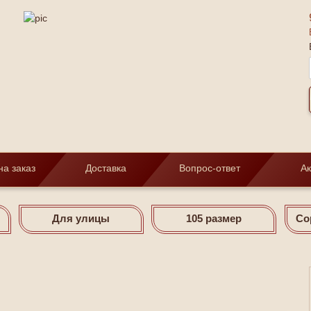
на заказ
Доставка
Вопрос-ответ
А
Для улицы
105 размер
Со