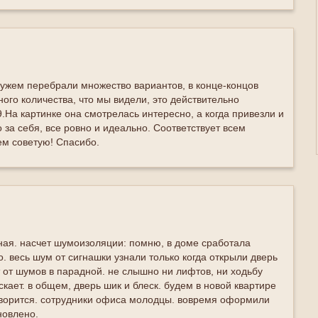
мужем перебрали множество вариантов, в конце-концов
ного количества, что мы видели, это действительно
.На картинке она смотрелась интересно, а когда привезли и
 за себя, все ровно и идеально. Соответствует всем
ем советую! Спасибо.
ьная. насчет шумоизоляции: помню, в доме сработала
. весь шум от сигнашки узнали только когда открыли дверь
 от шумов в парадной. не слышно ни лифтов, ни ходьбу
кает. в общем, дверь шик и блеск. будем в новой квартире
говорится. сотрудники офиса молодцы. вовремя оформили
новлено.