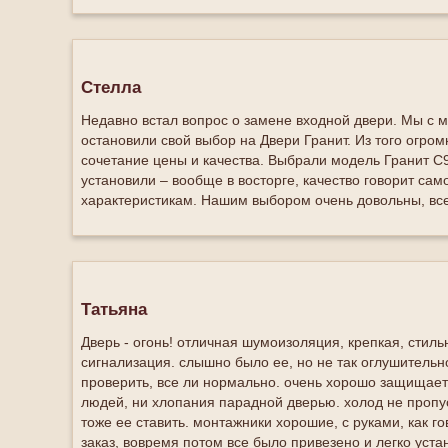
Стелла
Недавно встал вопрос о замене входной двери. Мы с 
остановили свой выбор на Двери Гранит. Из того огром
сочетание цены и качества. Выбрали модель Гранит С9
установили – вообще в восторге, качество говорит само
характеристикам. Нашим выбором очень довольны, вс
Татьяна
Дверь - огонь! отличная шумоизоляция, крепкая, стил
сигнализация. слышно было ее, но не так оглушительно
проверить, все ли нормально. очень хорошо защищает
людей, ни хлопания парадной дверью. холод не пропус
тоже ее ставить. монтажники хорошие, с руками, как 
заказ, вовремя потом все было привезено и легко уста