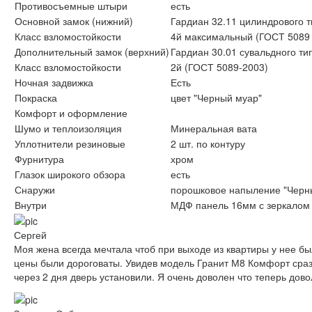
Противосъемные штыри
есть
Основной замок (нижний)
Гардиан 32.11 цилиндрового 
Класс взломостойкости
4й максимальный (ГОСТ 5089 
Дополнительный замок (верхний)
Гардиан 30.01 сувальдного ти
Класс взломостойкости
2й (ГОСТ 5089-2003)
Ночная задвижка
Есть
Покраска
цвет "Черный муар"
Комфорт и оформление
Шумо и теплоизоляция
Минеральная вата
Уплотнители резиновые
2 шт. по контуру
Фурнитура
хром
Глазок широкого обзора
есть
Снаружи
порошковое напыление "Черн
Внутри
МДФ панель 16мм с зеркалом
Сергей
Моя жена всегда мечтала чтоб при выходе из квартиры у нее бы
цены были дороговаты. Увидев модель Гранит М8 Комфорт сразу
через 2 дня дверь установили. Я очень доволен что теперь дов