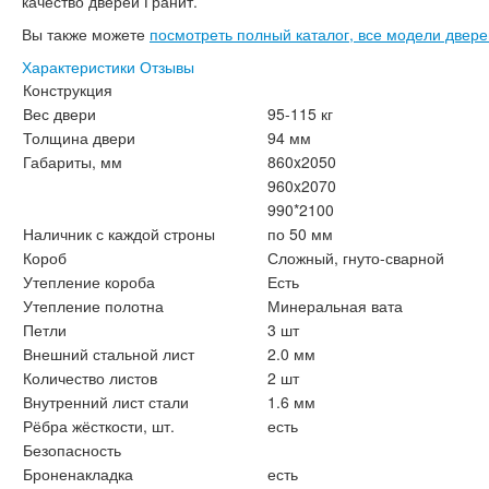
качество дверей Гранит.
Вы также можете
посмотреть полный каталог, все модели двере
Характеристики
Отзывы
Конструкция
Вес двери
95-115 кг
Толщина двери
94 мм
Габариты, мм
860x2050
960x2070
990*2100
Наличник с каждой строны
по 50 мм
Короб
Сложный, гнуто-сварной
Утепление короба
Есть
Утепление полотна
Минеральная вата
Петли
3 шт
Внешний стальной лист
2.0 мм
Количество листов
2 шт
Внутренний лист стали
1.6 мм
Рёбра жёсткости, шт.
есть
Безопасность
Броненакладка
есть